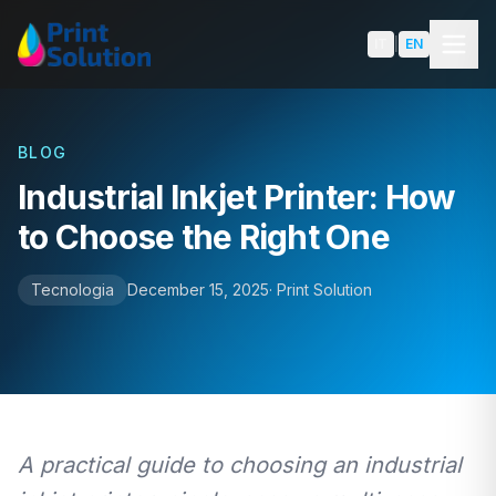
Skip to content
IT
|
EN
BLOG
Industrial Inkjet Printer: How
SOLUTIONS
to Choose the Right One
Packaging
Tecnologia
December 15, 2025
·
Print Solution
Labels
Shoppers & Luxury Packaging
Book Edge Printing
A practical guide to choosing an industrial
Product Comparison