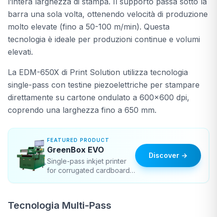
l’intera larghezza di stampa. Il supporto passa sotto la
barra una sola volta, ottenendo velocità di produzione
molto elevate (fino a 50-100 m/min). Questa
🛒
E-Shop Consumables
tecnologia è ideale per produzioni continue e volumi
elevati.
Free consultation
→
La EDM-650X di Print Solution utilizza tecnologia
single-pass con testine piezoelettriche per stampare
direttamente su cartone ondulato a 600x600 dpi,
📞
Call Us Now
coprendo una larghezza fino a 650 mm.
FEATURED PRODUCT
GreenBox EVO
Discover →
Single-pass inkjet printer
for corrugated cardboard
packaging
Tecnologia Multi-Pass