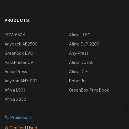
PRODUCTS
EDM-650X
Afinia LT5C
Anypack AB2500
Afinia DLP-2200
GreenBox EVO
Any-Press
PackPrinter UV
Afinia DC350
AurumPress
Afinia DLF
Anytron ANY-002
RobotJet
Afinia L901
GreenBox Print Book
Afinia X350
🏷️
Promotions
♻️
Certified Used