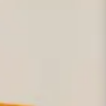
🛒
E-Shop Consumabili
Consulenza gratuita
→
📞
Chiamaci Ora