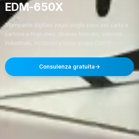
EDM-650X
Stampante digitale inkjet single-pass per carta e
cartone a fogli stesi. Grande formato, velocità
industriale, inchiostri a base acqua CMYK.
Consulenza gratuita→