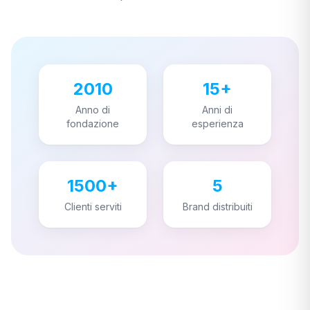
🛒
E-Shop Consumabili
2010
15+
Consulenza gratuita
→
Anno di
Anni di
fondazione
esperienza
📞
Chiamaci Ora
1500+
5
Clienti serviti
Brand distribuiti