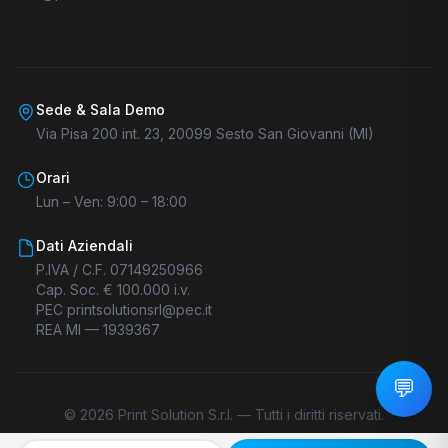
Sede & Sala Demo
Via Pisa 200 int. 23, 20099 Sesto San Giovanni (MI)
Orari
Lun – Ven: 9:00 – 18:00
Dati Aziendali
P.IVA / C.F. 07149250966
Cap. Soc. € 100.000 i.v.
PEC printsolutionsrl@pec.it
REA MI — 1939367
💬
©
2026
Print Solution S.r.l. —
Tutti i diritti riservati.