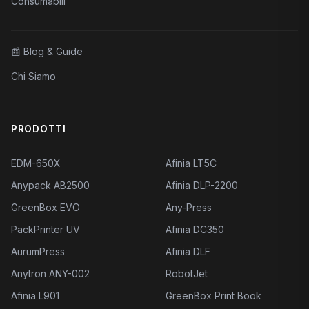
Consumabili
📰
Blog & Guide
Chi Siamo
PRODOTTI
EDM-650X
Afinia LT5C
Anypack AB2500
Afinia DLP-2200
GreenBox EVO
Any-Press
PackPrinter UV
Afinia DC350
AurumPress
Afinia DLF
Anytron ANY-002
RobotJet
Afinia L901
GreenBox Print Book