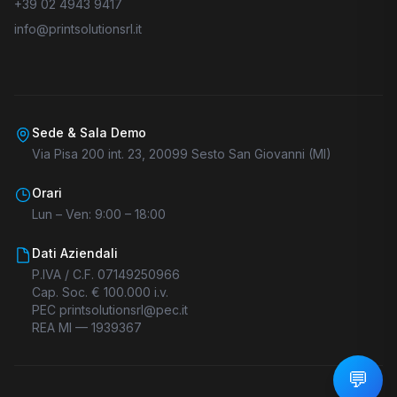
+39 02 4943 9417
info@printsolutionsrl.it
Sede & Sala Demo
Via Pisa 200 int. 23, 20099 Sesto San Giovanni (MI)
Orari
Lun – Ven: 9:00 – 18:00
Dati Aziendali
P.IVA / C.F. 07149250966
Cap. Soc. € 100.000 i.v.
PEC printsolutionsrl@pec.it
REA MI — 1939367
💬