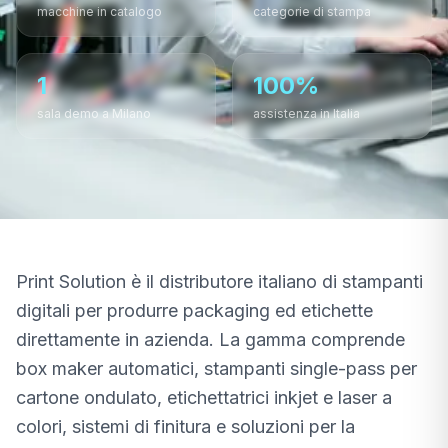
macchine in catalogo
categorie di stampa
Tutti i Prodotti
1
100%
sala demo a Milano
assistenza in Italia
Print Solution è il distributore italiano di stampanti
digitali per produrre packaging ed etichette
direttamente in azienda. La gamma comprende
box maker automatici, stampanti single-pass per
cartone ondulato, etichettatrici inkjet e laser a
colori, sistemi di finitura e soluzioni per la