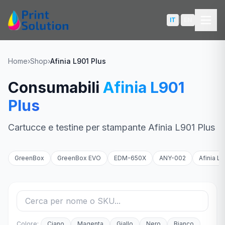
Salta al contenuto
IT
|
EN
Home
›
Shop
›
Afinia L901 Plus
Consumabili
Afinia L901
SOLUZIONI
Plus
Packaging
Cartucce e testine per stampante Afinia L901 Plus
Etichette
GreenBox
GreenBox EVO
EDM-650X
ANY-002
Afinia L
Shopper & Packaging di Lusso
Labbratura Libri
Confronto Prodotti
Colore:
Ciano
Magenta
Giallo
Nero
Bianco