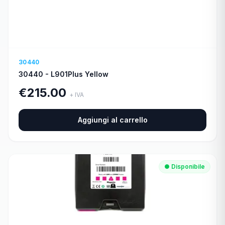
🛒
E-Shop Consumabili
30440
Consulenza gratuita
→
30440 - L901Plus Yellow
€
215.00
+ IVA
📞
Chiamaci Ora
Aggiungi al carrello
● Disponibile