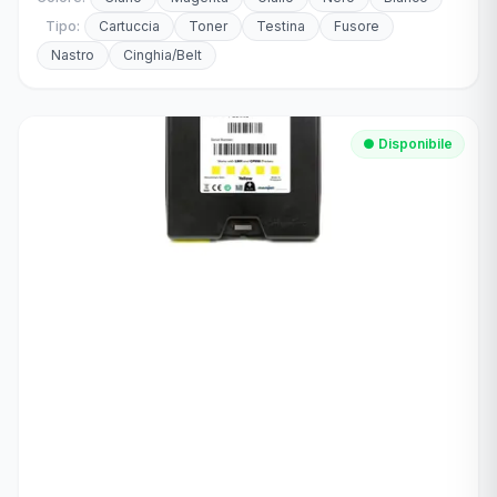
Tipo:
Cartuccia
Toner
Testina
Fusore
Tutti i Prodotti
Nastro
Cinghia/Belt
● Disponibile