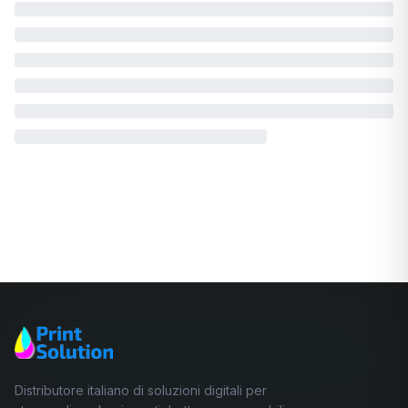
🛒
E-Shop Consumabili
Consulenza gratuita
→
📞
Chiamaci Ora
Distributore italiano di soluzioni digitali per