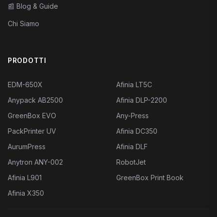
📰
Blog & Guide
Chi Siamo
PRODOTTI
EDM-650X
Afinia LT5C
Anypack AB2500
Afinia DLP-2200
GreenBox EVO
Any-Press
PackPrinter UV
Afinia DC350
AurumPress
Afinia DLF
Anytron ANY-002
RobotJet
Afinia L901
GreenBox Print Book
Afinia X350